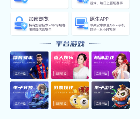
体育App
聚合热门体育赛事，覆盖足球、篮球、电竞等领域，提供数
据查询、直播内容与资讯提醒，助您快速掌握赛场动向。